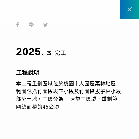
2017
2025
2020
2025
1999
2004
2011
2013
臺北縣中和市南勢角捷運站
桃園觀音、新屋
桃園市
高雄市
桃園市
高屏溪
苗栗縣、台中縣、彰化縣
台南縣
首頁
工程實績
西濱快速公路WH09-A標48K+970~54K+320主線
TW
2025.
與匝道高架橋、平面道路工程
3
完工
EN
工程說明
本工程重劃區域位於桃園市大園區菓林地區，
範圍包括竹圍段崁下小段及竹圍段拔子林小段
部分土地，工區分為 三大施工區域，重劃範
關於我們
圍總面積約45公頃
動態消息