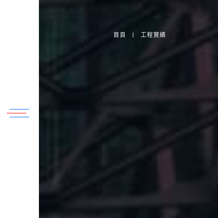
首頁
工程實績
2017
2025
2020
2025
1999
2004
2011
2013
臺北縣中和市南勢角捷運站
桃園觀音、新屋
桃園市
高雄市
桃園市
高屏溪
苗栗縣、台中縣、彰化縣
台南縣
台北捷運中和線南勢角站聯合開發結構體
關於我們
企業永續發展
動態消息
工程園地