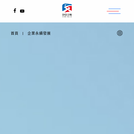
2017
2025
2020
2025
1999
2004
2011
2013
臺北縣中和市南勢角捷運站
桃園觀音、新屋
桃園市
高雄市
桃園市
高屏溪
苗栗縣、台中縣、彰化縣
台南縣
首頁
企業永續發展
桃園市大園區菓林市地重劃工程
TW
EN
關於我們
動態消息