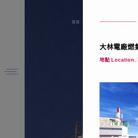
首頁
工程實績
高科技廠房、工
大林電廠燃
2017
2025
2020
2025
1999
2004
2011
2013
臺北縣中和市南勢角捷運站
桃園觀音、新屋
桃園市
高雄市
桃園市
高屏溪
苗栗縣、台中縣、彰化縣
台南縣
地點 Location
二高後續計畫燕巢九如段C381標高屏溪
關於我們
企業永續發展
動態消息
工程園地