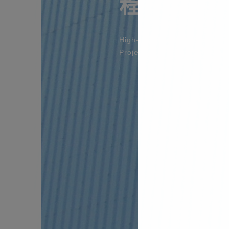
程
High-tech Plants and Industri
Projects