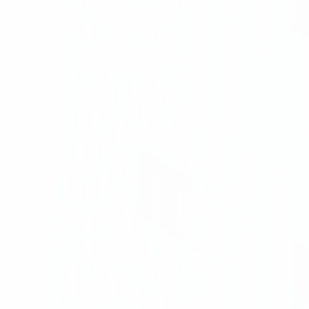
房、
發工