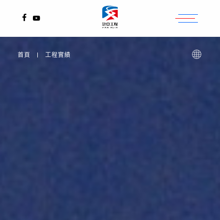
2017
2025
2020
2025
1999
2004
2011
2013
臺北縣中和市南勢角捷運站
桃園觀音、新屋
桃園市
高雄市
桃園市
高屏溪
苗栗縣、台中縣、彰化縣
台南縣
首頁
工程實績
台北捷運中和線南勢角站聯合開發結構體工程
TW
EN
關於我們
動態消息