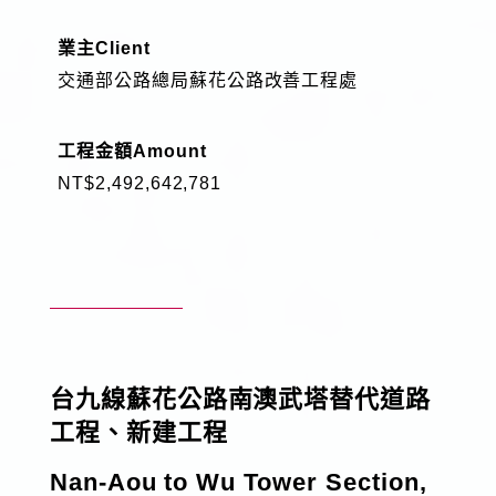
工程實績
業主
Client
交通部公路總局蘇花公路改善工程處
技術專區
工程金額
Amount
企業永續發展
NT$2,492,642,781
工程園地
員工專區
電子簽核系統
Web Mail
新人專區
台九線蘇花公路南澳武塔替代道路
工程、新建工程
資訊安全政策
隱私權政策
人才招募
Nan-Aou to Wu Tower Section,