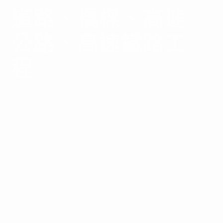
道路、橋樑、高速
公路、高速鐵路工
程
Road, Bridges, Freeways and High Speed Rail
Projects