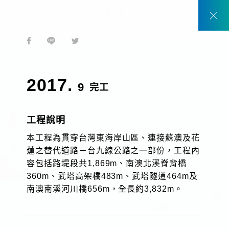
2017
2025
2020
2025
1999
2004
2011
2013
臺北縣中和市南勢角捷運站
桃園觀音、新屋
桃園市
高雄市
桃園市
高屏溪
苗栗縣、台中縣、彰化縣
台南縣
首頁
工程實績
台灣高速鐵路土建工程C250標
TW
2017.
9
完工
EN
工程說明
本工程為貫穿台灣東海岸山區、連接蘇澳及花
蓮之替代道路－台九線公路之一部份，工程內
容包括路堤段共1,869m、南澳北溪脊背橋
關於我們
360m、武塔高架橋483m、武塔隧道464m及
南澳南溪河川橋656m，全長約3,832m。
動態消息