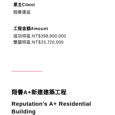
業主
Client
工程實績
翔譽建設
技術專區
工程金額
Amount
成功特區:NT$398,900,000
企業永續發展
雙囍特區:NT$33,720,000
工程園地
員工專區
電子簽核系統
Web Mail
新人專區
翔譽A+新建建築工程
Reputation’s A+ Residential
資訊安全政策
隱私權政策
人才招募
Building