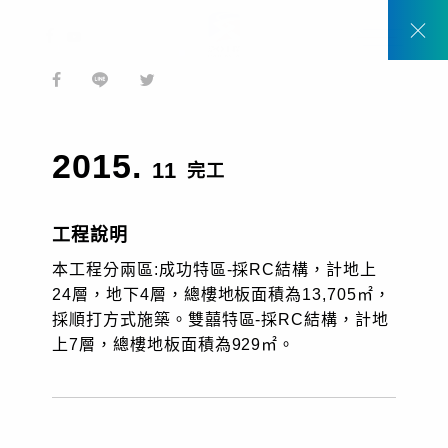
2017
2025
2020
2025
1999
2004
2011
2013
臺北縣中和市南勢角捷運站
桃園觀音、新屋
桃園市
高雄市
桃園市
高屏溪
苗栗縣、台中縣、彰化縣
台南縣
首頁
工程實績
東西向快速公路北門玉井線E707-3標學甲交流道至
TW
2015.
國1新營系統交流道新建工程
11
完工
EN
工程說明
本工程分兩區:成功特區-採RC結構，計地上
24層，地下4層，總樓地板面積為13,705㎡，
採順打方式施築。雙囍特區-採RC結構，計地
關於我們
上7層，總樓地板面積為929㎡。
動態消息