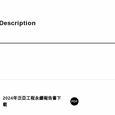
escription
2024年泛亞工程永續報告書下
載