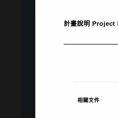
計畫說明 Project D
相關文件