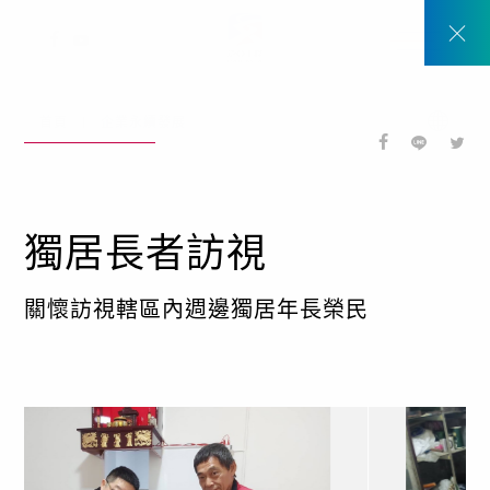
2017
2025
2020
2025
1999
2004
2011
2013
臺北縣中和市南勢角捷運站
桃園觀音、新屋
桃園市
高雄市
桃園市
高屏溪
苗栗縣、台中縣、彰化縣
台南縣
首頁
企業永續發展
桃園市大園區菓林市地重劃工程
二高後續計畫燕巢九如段C381標高屏溪河川橋工
TW
程
EN
獨居長者訪視
關懷訪視轄區內週邊獨居年長榮民
關於我們
動態消息