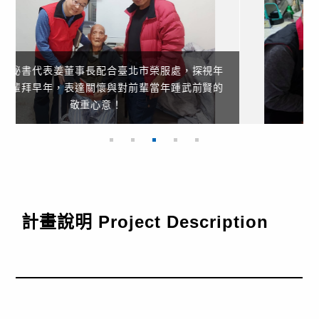
工程實績
技術專區
年
的
企業永續發展
工程園地
員工專區
計畫說明 Project Description
電子簽核系統
Web Mail
新人專區
資訊安全政策
隱私權政策
人才招募