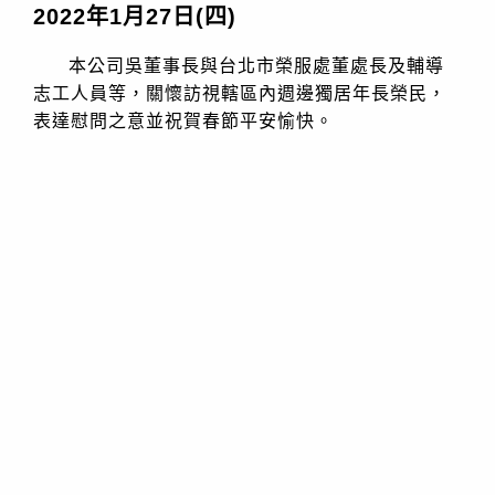
2022年1月27日(四)
選擇語系
中文
English
本公司吳董事長與台北市榮服處董處長及輔導
志工人員等，關懷訪視轄區內週邊獨居年長榮民，
表達慰問之意並祝賀春節平安愉快。